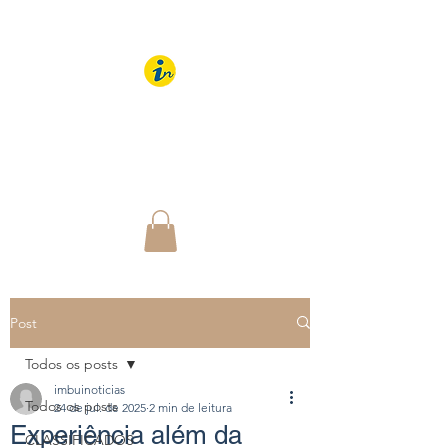
IMBUÍ NOTÍCIAS
O Portal Interativo do
Imbuí e região
Post
Todos os posts
imbuinoticias
Todos os posts
24 de jul. de 2025
2 min de leitura
Experiência além da
CLASSIFICADOS