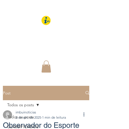
IMBUÍ NOTÍCIAS
O Portal Interativo do
Imbuí e região
Post
Todos os posts
imbuinoticias
Todos os posts
2 de set. de 2025
1 min de leitura
Observador do Esporte
CLASSIFICADOS