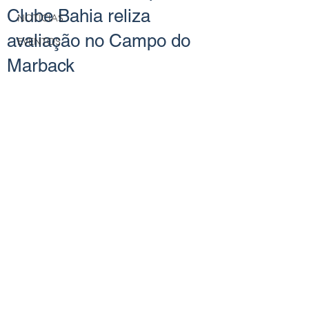
Clube Bahia reliza
NOTÍCIAS
avaliação no Campo do
EVENTOS
Marback