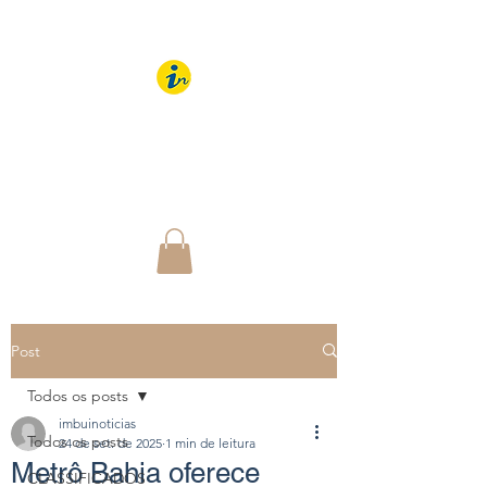
IMBUÍ NOTÍCIAS
O Portal Interativo do
Imbuí e região
Post
Todos os posts
imbuinoticias
Todos os posts
24 de set. de 2025
1 min de leitura
Metrô Bahia oferece
CLASSIFICADOS