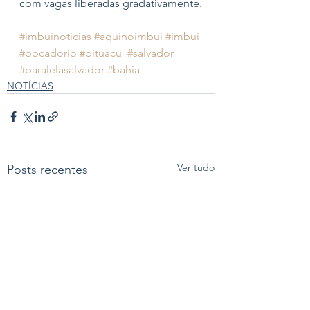
com vagas liberadas gradativamente.
#imbuinoticias
#aquinoimbui
#imbui
#bocadorio
#pituacu
#salvador
#paralelasalvador
#bahia
NOTÍCIAS
Ver tudo
Posts recentes