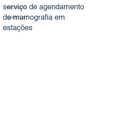
serviço de agendamento
NOTÍCIAS
de mamografia em
EVENTOS
estações