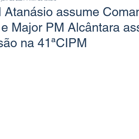
 Atanásio assume Coma
e Major PM Alcântara a
são na 41ªCIPM