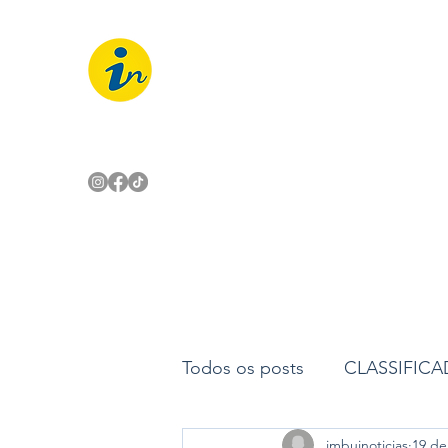
IMBUÍ NOTÍCIAS
O Portal Interativo do Imbuí e reg
Todos os posts
CLASSIFIC
imbuinoticias
19 de