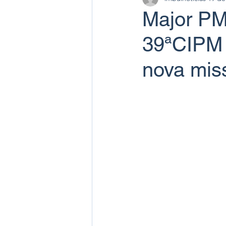
Major PM
39ªCIPM 
nova mis