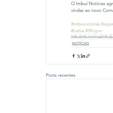
O Imbuí Notícias ag
vindas ao novo Com
#imbuinoticias
#aqui
#bahia
#39cipm
imbui
imbuinoticias
imbuí
s
NOTÍCIAS
Posts recentes