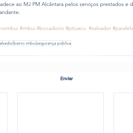
radece ao MJ PM Alcântara pelos serviços prestados e d
andante.
noimbui
#imbui
#bocadorio
#pituacu
#salvador
#paralel
alvador
bairro imbui
segurança pública
Formulário de Inscrição
Enviar
Criado em ©2020 por Imbuí Notícias.