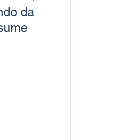
ndo da
ssume