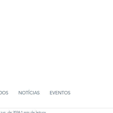
ião
ADOS
NOTÍCIAS
EVENTOS
 jun. de 2024
1 min de leitura