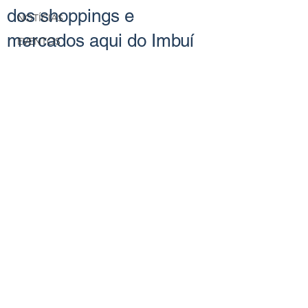
dos shoppings e
NOTÍCIAS
mercados aqui do Imbuí
EVENTOS