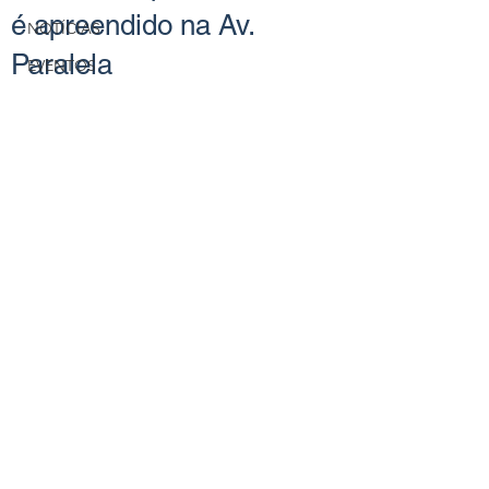
é apreendido na Av.
NOTÍCIAS
Paralela
EVENTOS