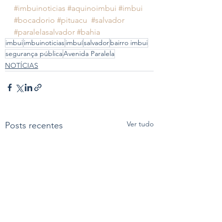
#imbuinoticias
#aquinoimbui
#imbui
#bocadorio
#pituacu
#salvador
#paralelasalvador
#bahia
imbui
imbuinoticias
imbuí
salvador
bairro imbui
segurança pública
Avenida Paralela
NOTÍCIAS
Ver tudo
Posts recentes