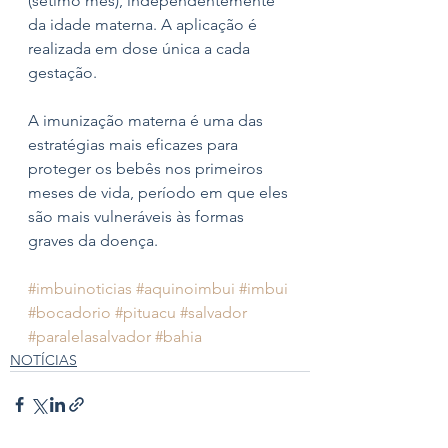
(sétimo mês), independentemente 
da idade materna. A aplicação é 
realizada em dose única a cada 
gestação.
A imunização materna é uma das 
estratégias mais eficazes para 
proteger os bebês nos primeiros 
meses de vida, período em que eles 
são mais vulneráveis às formas 
graves da doença.
#imbuinoticias
#aquinoimbui
#imbui
#bocadorio
#pituacu
#salvador
#paralelasalvador
#bahia
NOTÍCIAS