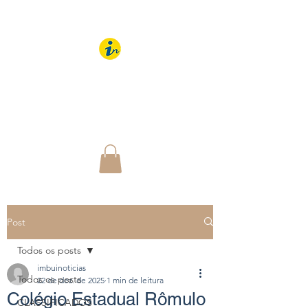
IMBUÍ NOTÍCIAS
O Portal Interativo do
Imbuí e região
Post
Todos os posts
imbuinoticias
Todos os posts
22 de dez. de 2025
1 min de leitura
Colégio Estadual Rômulo
CLASSIFICADOS