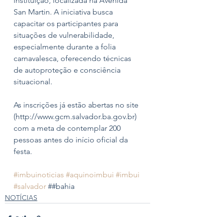
instituição, localizada na Avenida 
San Martin. A iniciativa busca 
capacitar os participantes para 
situações de vulnerabilidade, 
especialmente durante a folia 
carnavalesca, oferecendo técnicas 
de autoproteção e consciência 
situacional.
As inscrições já estão abertas no site 
(http://www.gcm.salvador.ba.gov.br) 
com a meta de contemplar 200 
pessoas antes do início oficial da 
festa.
#imbuinoticias
#aquinoimbui
#imbui
#salvador
 ##bahia
NOTÍCIAS