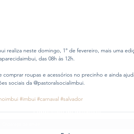
ui realiza neste domingo, 1° de fevereiro, mais uma edi
aparecidaimbui, das 08h às 12h. 
 comprar roupas e acessórios no precinho e ainda ajuda
es sociais da @pastoralsocialimbui. 
noimbui
#imbui
#carnaval
#salvador
Formulário de Inscrição