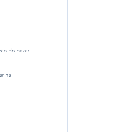
ção do bazar 
r na 