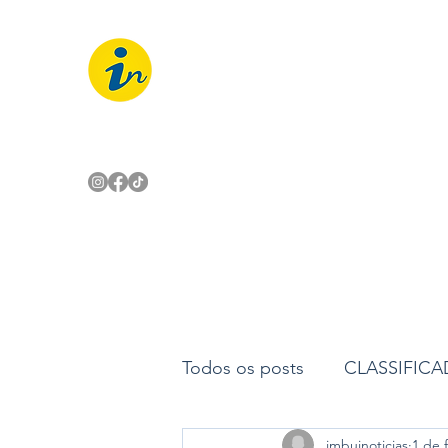
IMBUÍ NOTÍCIAS
O Portal Interativo do Imbuí e reg
Todos os posts
CLASSIFIC
imbuinoticias
1 de f