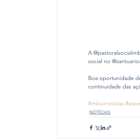
A @pastoralsocialimb
social no @santuario
Boa oportunidade de
continuidade das açõ
#imbuinoticias
#aqui
NOTÍCIAS