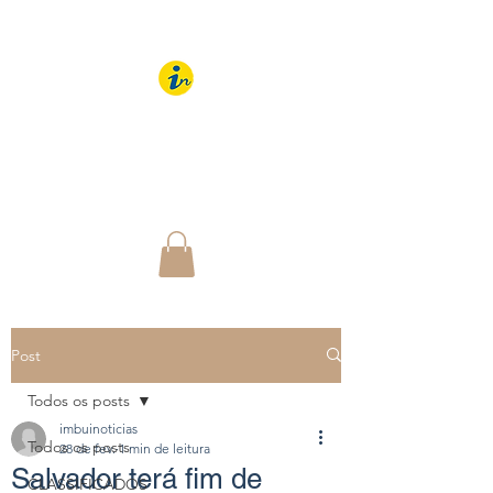
IMBUÍ NOTÍCIAS
O Portal Interativo do
Imbuí e região
Post
Todos os posts
imbuinoticias
Todos os posts
28 de fev.
1 min de leitura
Salvador terá fim de
CLASSIFICADOS