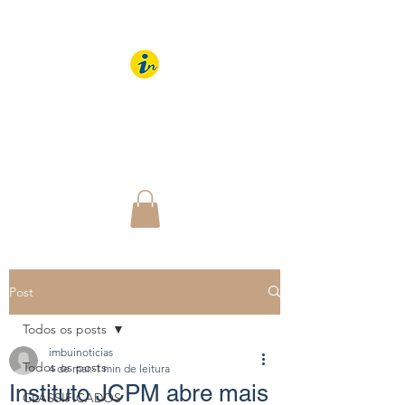
IMBUÍ NOTÍCIAS
O Portal Interativo do
Imbuí e região
Post
Todos os posts
imbuinoticias
Todos os posts
4 de mar.
1 min de leitura
Instituto JCPM abre mais
CLASSIFICADOS