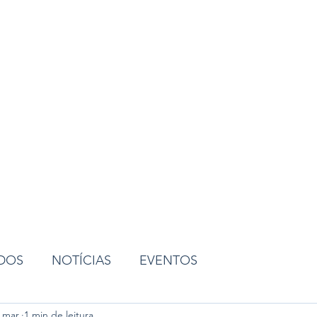
ião
ADOS
NOTÍCIAS
EVENTOS
 mar.
1 min de leitura