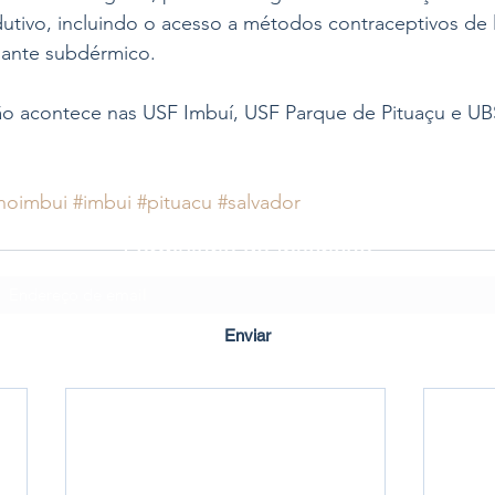
utivo, incluindo o acesso a métodos contraceptivos de 
lante subdérmico.
ção acontece nas USF Imbuí, USF Parque de Pituaçu e UB
noimbui
#imbui
#pituacu
#salvador
Formulário de Inscrição
Enviar