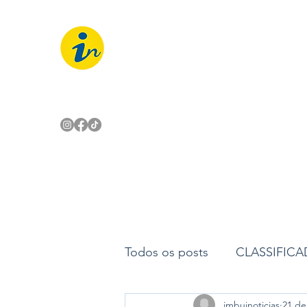
IMBUÍ NOTÍCIAS
O Portal Interativo do Imbuí e reg
Todos os posts
CLASSIFIC
imbuinoticias
21 de