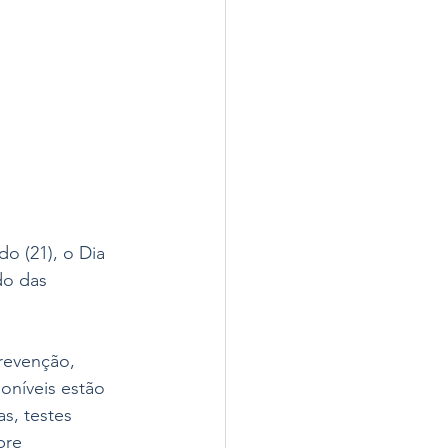
 (21), o Dia 
do das 
revenção, 
oníveis estão 
s, testes 
bre 