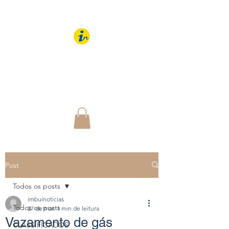
IMBUÍ NOTÍCIAS
O Portal Interativo do
Imbuí e região
Post
Todos os posts
imbuinoticias
Todos os posts
27 de mar.
1 min de leitura
Vazamento de gás
CLASSIFICADOS