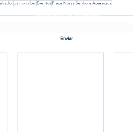
alvador
bairro imbui
Eventos
Praça Nossa Senhora Aparecida
Formulário de Inscrição
Enviar
Criado em ©2020 por Imbuí Notícias.