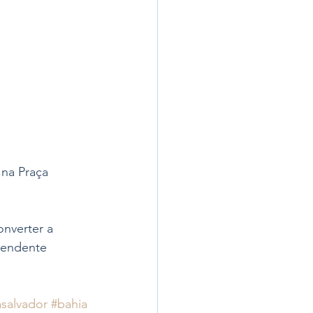
 na Praça 
onverter a 
pendente 
asalvador
#bahia