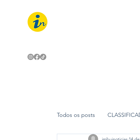
IMBUÍ NOTÍCIAS
O Portal Interativo do Imbuí e reg
Todos os posts
CLASSIFIC
imbuinoticias
14 de