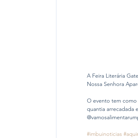
A Feira Literária Ga
Nossa Senhora Aparec
O evento tem como in
quantia arrecadada 
@vamosalimentarump
#imbuinoticias
#aqui