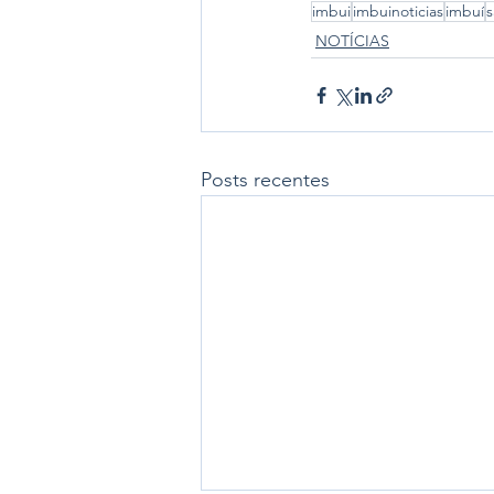
imbui
imbuinoticias
imbuí
s
NOTÍCIAS
Posts recentes