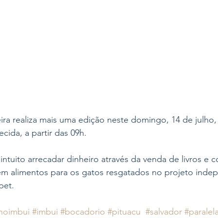
teira realiza mais uma edição neste domingo, 14 de julho,
ida, a partir das 09h. 
tuito arrecadar dinheiro através da venda de livros e c
em alimentos para os gatos resgatados no projeto inde
et. 
noimbui
#imbui
#bocadorio
#pituacu
#salvador
#paralel