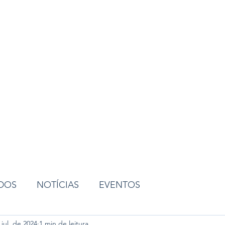
ião
ADOS
NOTÍCIAS
EVENTOS
 jul. de 2024
1 min de leitura