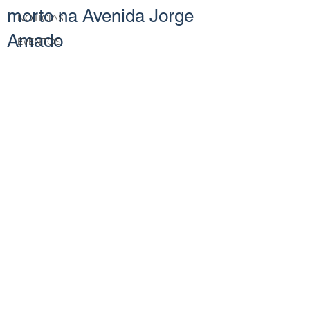
morto na Avenida Jorge
NOTÍCIAS
Amado
EVENTOS