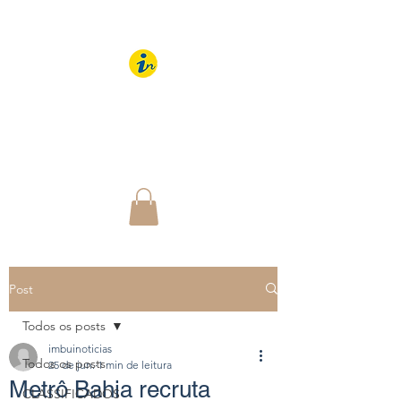
IMBUÍ NOTÍCIAS
O Portal Interativo do
Imbuí e região
Post
Todos os posts
imbuinoticias
Todos os posts
25 de jun.
1 min de leitura
Metrô Bahia recruta
CLASSIFICADOS