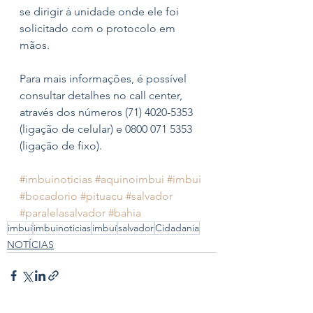
se dirigir à unidade onde ele foi 
solicitado com o protocolo em 
mãos. 
Para mais informações, é possível 
consultar detalhes no call center, 
através dos números (71) 4020-5353 
(ligação de celular) e 0800 071 5353 
(ligação de fixo).
#imbuinoticias
#aquinoimbui
#imbui
#bocadorio
#pituacu
#salvador
#paralelasalvador
#bahia
imbui
imbuinoticias
imbuí
salvador
Cidadania
NOTÍCIAS