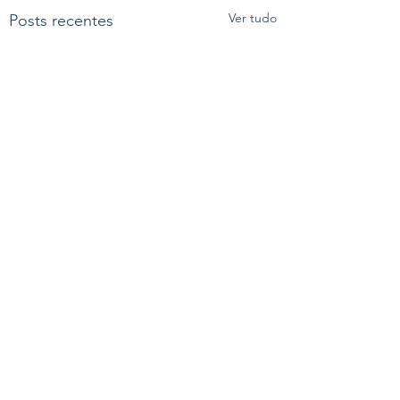
Ver tudo
Posts recentes
Comentários
Morador alerta para a
Gás de cozinha fi