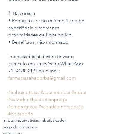
》Balconista
• Requisito: ter no mínimo 1 ano de 
experiência e morar nas 
proximidades da Boca do Rio.
• Benefícios: não informado 
Interessados(a) devem enviar o 
currículo em  através do WhatsApp: 
71 32330-2191 ou e-mail: 
farmaciasalvadorba@gmail.com
#imbuinoticias
#aquinoimbui
#imbui
#salvador
#bahia
#emprego
#empregossa
#vagadeempregossa
#bocadorio
imbui
imbuinoticias
imbuí
salvador
vaga de emprego
NOTÍCIAS