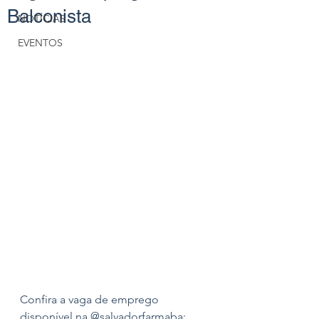
Balconista
NOTÍCIAS
EVENTOS
Confira a vaga de emprego 
disponível na @salvadorfarmaba: