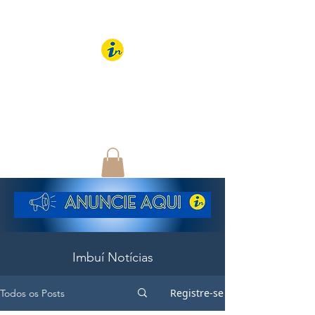
IMBUÍ NOTÍCIAS
O Portal Interativo do
Imbuí e região
Imbuí Notícias
Registre-se
Todos os Posts