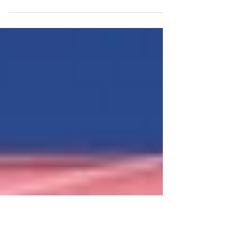
Hospital Municipal Veterinário
abre vagas para estágio
obrigatório