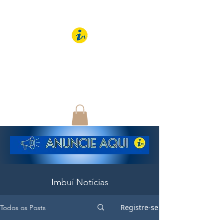
IMBUÍ NOTÍCIAS
O Portal Interativo do
Imbuí e região
Imbuí Notícias
Registre-se
Todos os Posts