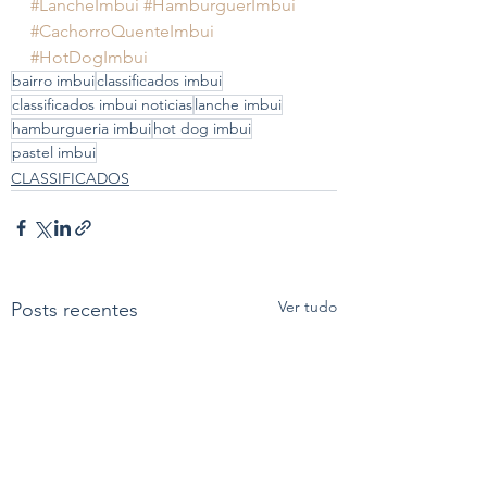
#LancheImbui
#HamburguerImbui
#CachorroQuenteImbui
#HotDogImbui
bairro imbui
classificados imbui
classificados imbui noticias
lanche imbui
hamburgueria imbui
hot dog imbui
pastel imbui
CLASSIFICADOS
Ver tudo
Posts recentes