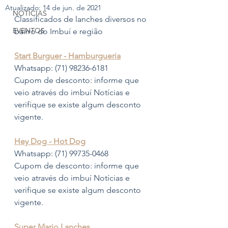
Atualizado:
14 de jun. de 2021
NOTÍCIAS
Classificados de lanches diversos no 
EVENTOS
bairro do Imbuí e região
Start Burguer - Hamburgueria
Whatsapp: (71) 98236-6181
Cupom de desconto: informe que 
veio através do imbuí Notícias e 
verifique se existe algum desconto 
vigente.
Hey Dog - Hot Dog
Whatsapp: (71) 99735-0468
Cupom de desconto: informe que 
veio através do imbuí Notícias e 
verifique se existe algum desconto 
vigente.
Super Mario Lanches