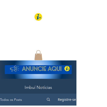
IMBUÍ NOTÍCIAS
O Portal Interativo do
Imbuí e região
Imbuí Notícias
Registre-se
Todos os Posts