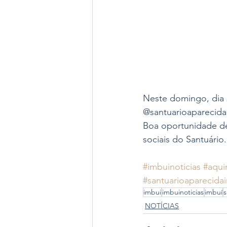
Neste domingo, dia 2
@santuarioaparecidai
Boa oportunidade de
sociais do Santuário.
#imbuinoticias
#aqui
#santuarioaparecida
imbui
imbuinoticias
imbuí
s
NOTÍCIAS