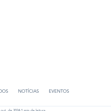
ião
ADOS
NOTÍCIAS
EVENTOS
 out. de 2024
1 min de leitura