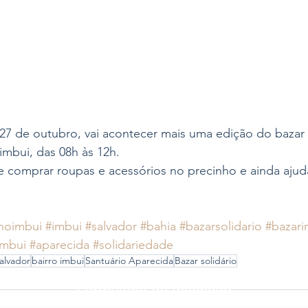
7 de outubro, vai acontecer mais uma edição do bazar s
mbui, das 08h às 12h.
 comprar roupas e acessórios no precinho e ainda ajuda
 
noimbui
#imbui
#salvador
#bahia
#bazarsolidario
#bazari
imbui
#aparecida
#solidariedade
alvador
bairro imbui
Santuário Aparecida
Bazar solidário
Formulário de Inscrição