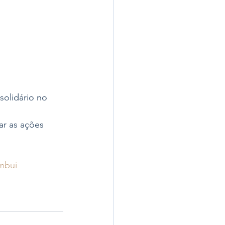
olidário no 
r as ações 
mbui