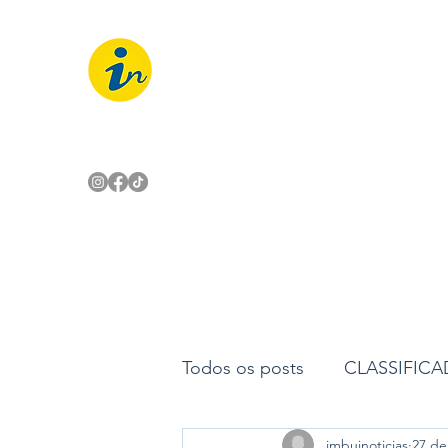
IMBUÍ NOTÍCIAS
O Portal Interativo do Imbuí e reg
Todos os posts
CLASSIFIC
imbuinoticias
27 de