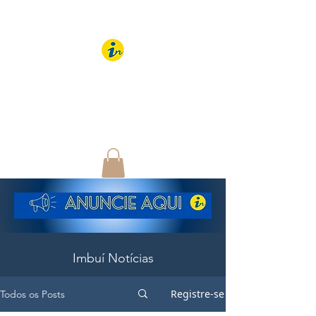
IMBUÍ NOTÍCIAS
O Portal Interativo do
Imbuí e região
Imbuí Notícias
Registre-se
Todos os Posts