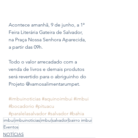
Acontece amanhã, 9 de junho, a 1ª 
Feira Literária Gateira de Salvador, 
na Praça Nossa Senhora Aparecida, 
a partir das 09h. 
Todo o valor arrecadado com a 
venda de livros e demais produtos 
será revertido para o abriguinho do 
Projeto @vamosalimentarumpet. 
#imbuinoticias
#aquinoimbui
#imbui
#bocadorio
#pituacu
#paralelasalvador
#salvador
#bahia
imbui
imbuinoticias
imbuí
salvador
bairro imbui
Eventos
NOTÍCIAS