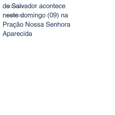
de Salvador acontece
NOTÍCIAS
neste domingo (09) na
EVENTOS
Pração Nossa Senhora
Aparecida