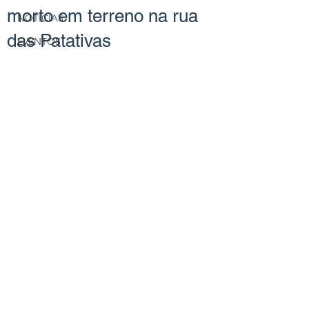
morto em terreno na rua
NOTÍCIAS
das Patativas
EVENTOS