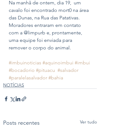
Na manhã de ontem, dia 19,  um 
cavalo foi encontrado mort0 na área 
das Dunas, na Rua das Patativas. 
Moradores entraram em contato 
com a @limpurb e, prontamente, 
uma equipe foi enviada para 
remover o corpo do animal. 
#imbuinoticias
#aquinoimbui
#imbui
#bocadorio
#pituacu
#salvador
#paralelasalvador
#bahia
NOTÍCIAS
Ver tudo
Posts recentes