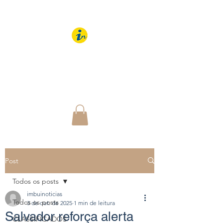
IMBUÍ NOTÍCIAS
O Portal Interativo do
Imbuí e região
Post
Todos os posts
imbuinoticias
Todos os posts
3 de out. de 2025
1 min de leitura
Salvador reforça alerta
CLASSIFICADOS