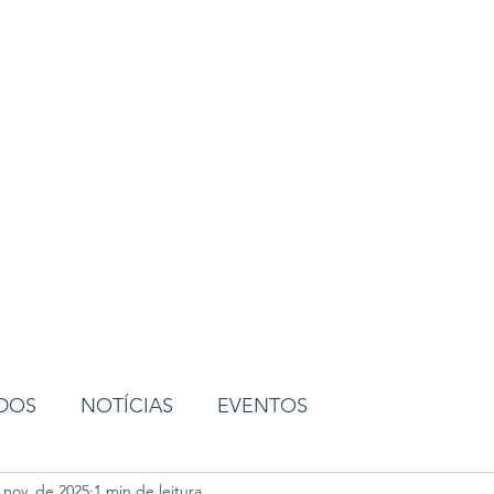
ião
ADOS
NOTÍCIAS
EVENTOS
 nov. de 2025
1 min de leitura