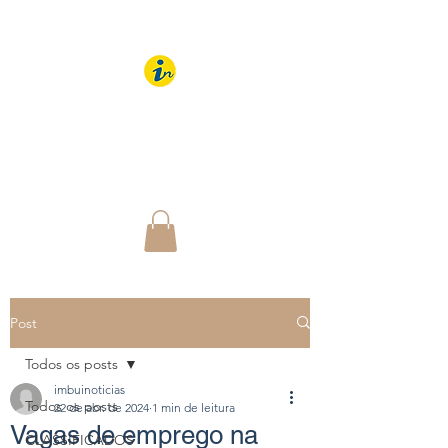
IMBUÍ NOTÍCIAS
O Portal Interativo do
Imbuí e região
Post
Todos os posts
imbuinoticias
Todos os posts
22 de abr. de 2024
1 min de leitura
Vagas de emprego na
CLASSIFICADOS