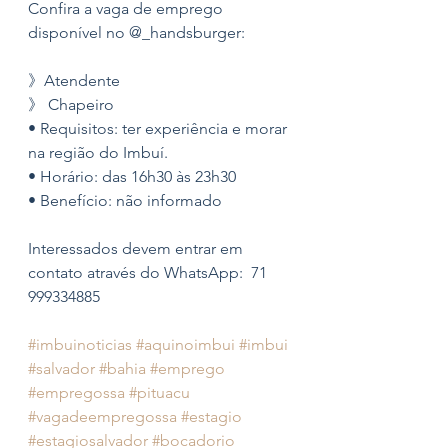
Confira a vaga de emprego 
disponível no @_handsburger:
》Atendente 
》 Chapeiro 
• Requisitos: ter experiência e morar 
na região do Imbuí.
• Horário: das 16h30 às 23h30
• Benefício: não informado 
Interessados devem entrar em 
contato através do WhatsApp:  71 
999334885
#imbuinoticias
#aquinoimbui
#imbui
#salvador
#bahia
#emprego
#empregossa
#pituacu
#vagadeempregossa
#estagio
#estagiosalvador
#bocadorio