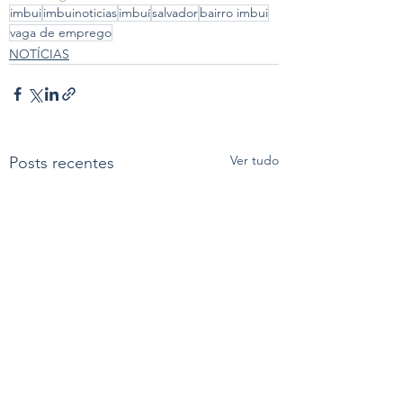
imbui
imbuinoticias
imbuí
salvador
bairro imbui
vaga de emprego
NOTÍCIAS
Ver tudo
Posts recentes