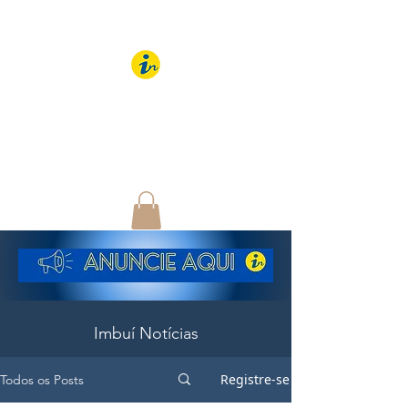
IMBUÍ NOTÍCIAS
O Portal Interativo do
Imbuí e região
Imbuí Notícias
Registre-se
Todos os Posts